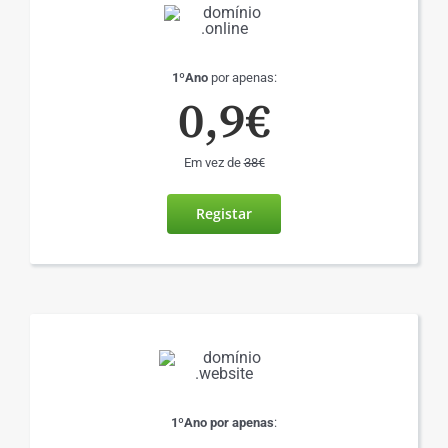
1ºAno
por apenas:
0,9€
Em vez de
38€
Registar
1ºAno por apenas
: