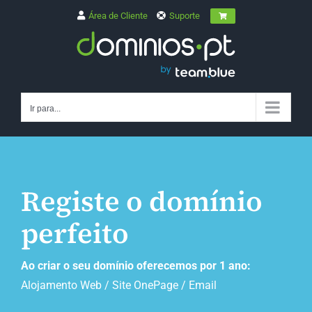
Skip
Área de Cliente
Suporte
to
content
Ir para...
Registe o domínio
perfeito
Ao criar o seu domínio oferecemos por 1 ano:
Alojamento Web / Site OnePage / Email