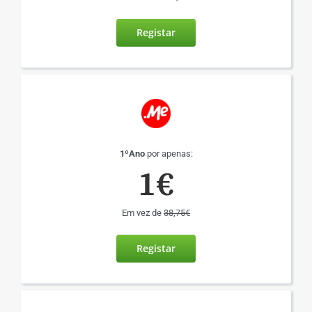
Registar
1ºAno
por apenas:
1€
Em vez de
38,75€
Registar