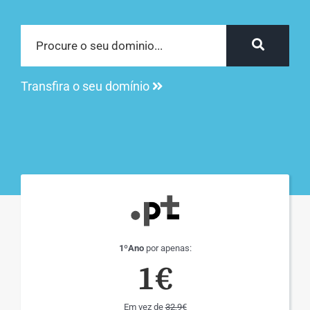
Transfira o seu domínio
1ºAno
por apenas:
1€
Em vez de
32,9€