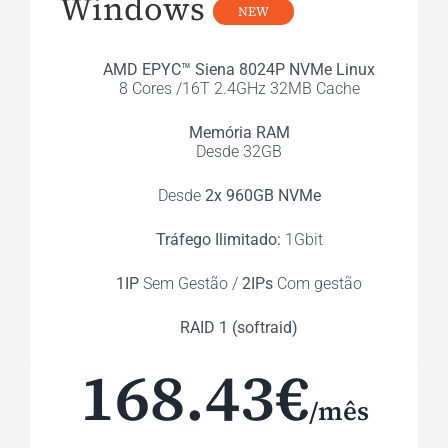
Windows
NEW
AMD EPYC™ Siena 8024P NVMe Linux
8 Cores /16T 2.4GHz 32MB Cache
Memória RAM
Desde 32GB
Desde
2x 960GB NVMe
Tráfego Ilimitado:
1Gbit
1IP
Sem Gestão /
2IPs
Com gestão
RAID 1 (softraid)
168.43
€
/mês