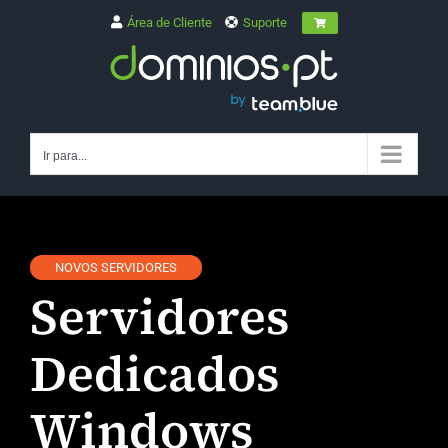
Skip
Área de Cliente
Suporte
to
content
Ir para...
NOVOS SERVIDORES
Servidores
Dedicados
Windows