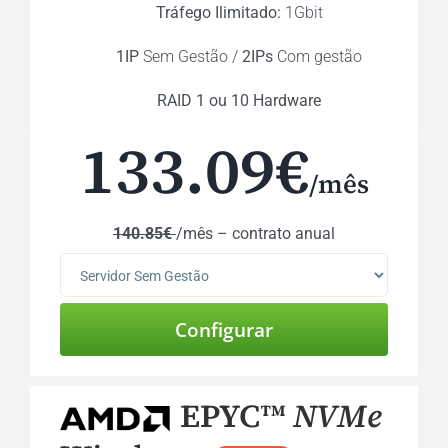
Tráfego Ilimitado:
1Gbit
1IP
Sem Gestão /
2IPs
Com gestão
RAID 1 ou 10 Hardware
133.09€
/mês
140.85€
/mês – contrato anual
EPYC™
NVMe