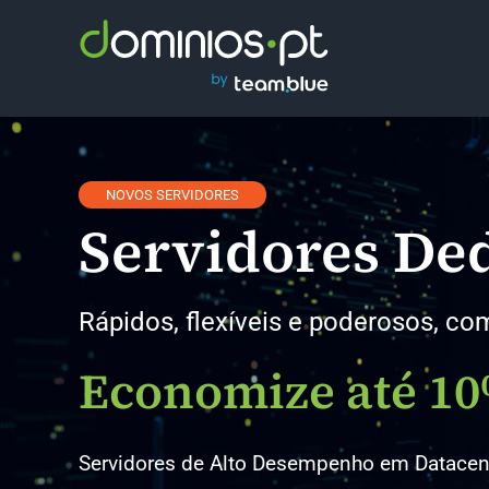
Skip
to
content
NOVOS SERVIDORES
Servidores De
Rápidos, flexíveis e poderosos, c
Economize até 1
Servidores de Alto Desempenho em Datacent