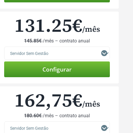
131.25
€
/mês
145.85€
/mês – contrato anual
162,75
€
/mês
180.60€
/mês – contrato anual