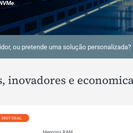
NVMe
.
idor, ou pretende uma solução personalizada?
is, inovadores e economic
BEST DEAL
Memória RAM