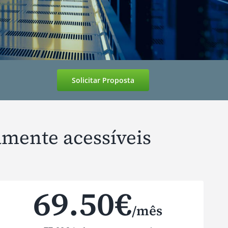
Solicitar Proposta
amente acessíveis
69.50€
/mês