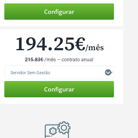
194.25
€
/mês
215.83€
/mês – contrato anual