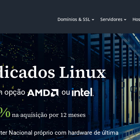
Domínios & SSL
Servidores
Hos
dicados Linux
om opção
ou
0%
na aquisição por 12 meses
er Nacional próprio com hardware de última