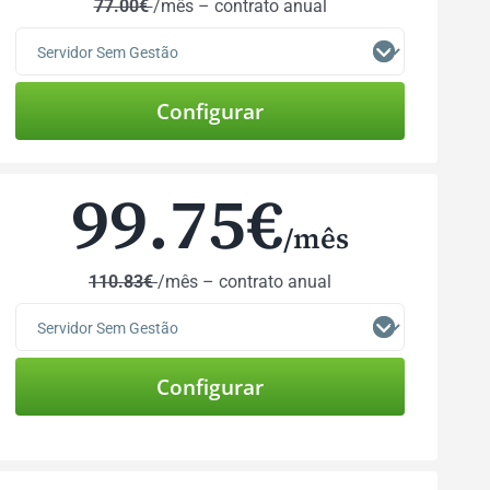
77.00€
/mês – contrato anual
99.75€
/mês
110.83€
/mês – contrato anual