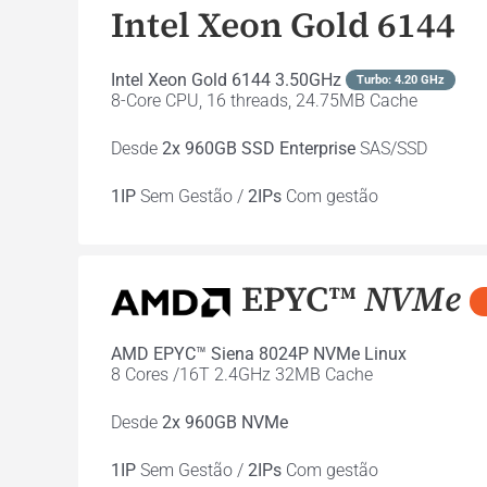
Intel Xeon Gold 6144
Intel Xeon Gold 6144 3.50GHz
Turbo: 4.20 GHz
8-Core CPU, 16 threads, 24.75MB Cache
Desde
2x 960GB SSD Enterprise
SAS/SSD
1IP
Sem Gestão /
2IPs
Com gestão
EPYC™
NVMe
AMD EPYC™ Siena 8024P NVMe Linux
8 Cores /16T 2.4GHz 32MB Cache
Desde
2x 960GB NVMe
1IP
Sem Gestão /
2IPs
Com gestão