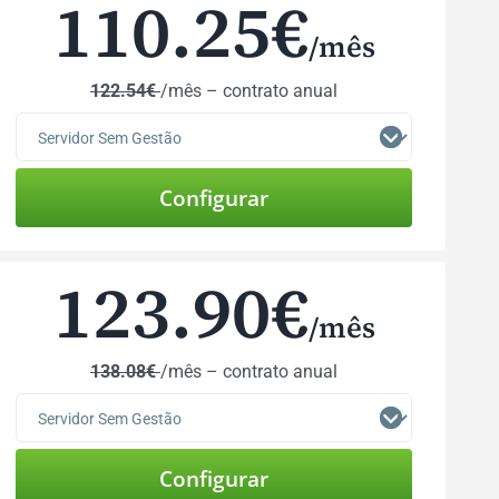
110.25
€
/mês
122.54€
/mês – contrato anual
123.90
€
/mês
138.08€
/mês – contrato anual