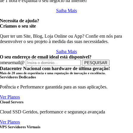
de 1 hora e expanda o seu negócio na Internet!
Saiba Mais
Necessita de ajuda?
Criamos o seu site
Quer ter um Site, Blog, Loja Online ou App? Confie em nós para
desenvolver o seu projeto à medida das suas necessidades.
Saiba Mais
O seu endereço de email ideal está disponível?
omeuemail@
PESQUISAR
Datacenter Nacional
com hardware de última geração!
Mais de 20 anos de experiência e uma reputação de inovação e excelência.
Servidores Dedicados
Potência e Performance garantida para as suas aplicações.
Ver Planos
Cloud Servers
Cloud SSD Geridos, performance e segurança avançada
Ver Planos
VPS Servidores Virtuais