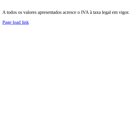
A todos os valores apresentados acresce o IVA à taxa legal em vigor.
Page load link
Go
Preferências
de
to
consentimento
Top