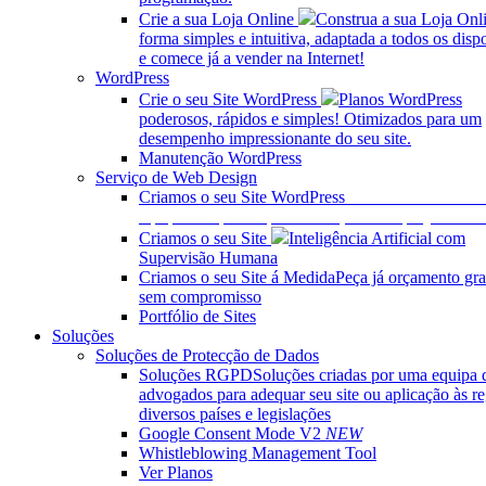
Crie a sua Loja Online
Construa a sua Loja Onl
forma simples e intuitiva, adaptada a todos os dispo
e comece já a vender na Internet!
WordPress
Crie o seu Site WordPress
Planos WordPress
poderosos, rápidos e simples! Otimizados para um
desempenho impressionante do seu site.
Manutenção WordPress
Serviço de Web Design
Criamos o seu Site WordPress
Criamos o seu site. 
equipa está pronta para começar o seu projeto onli
Criamos o seu Site
Inteligência Artificial com
Supervisão Humana
Criamos o seu Site á Medida
Peça já orçamento gra
sem compromisso
Portfólio de Sites
Soluções
Soluções de Protecção de Dados
Soluções RGPD
Soluções criadas por uma equipa 
advogados para adequar seu site ou aplicação às re
diversos países e legislações
Google Consent Mode V2
NEW
Whistleblowing Management Tool
Ver Planos