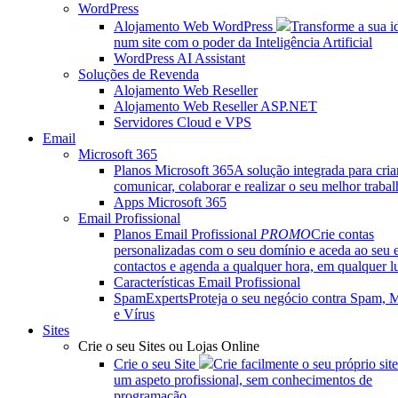
WordPress
Alojamento Web WordPress
Transforme a sua i
num site com o poder da Inteligência Artificial
WordPress AI Assistant
Soluções de Revenda
Alojamento Web Reseller
Alojamento Web Reseller ASP.NET
Servidores Cloud e VPS
Email
Microsoft 365
Planos Microsoft 365
A solução integrada para criar
comunicar, colaborar e realizar o seu melhor trabal
Apps Microsoft 365
Email Profissional
Planos Email Profissional
PROMO
Crie contas
personalizadas com o seu domínio e aceda ao seu 
contactos e agenda a qualquer hora, em qualquer l
Características Email Profissional
SpamExperts
Proteja o seu negócio contra Spam, 
e Vírus
Sites
Crie o seu Sites ou Lojas Online
Crie o seu Site
Crie facilmente o seu próprio sit
um aspeto profissional, sem conhecimentos de
programação.