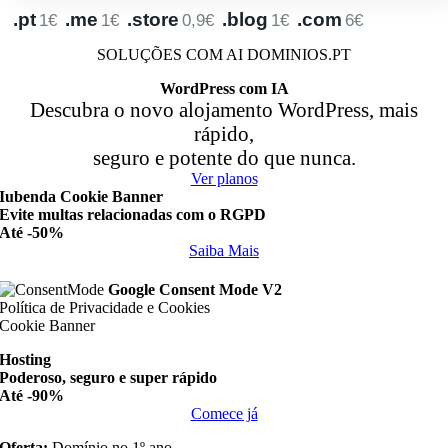
.pt
.me
.store
.blog
.com
1€
1€
0,9€
1€
6€
SOLUÇÕES COM AI DOMINIOS.PT
WordPress com IA
Descubra o novo alojamento WordPress, mais
rápido,
seguro e potente do que nunca.
Ver planos
Iubenda
Cookie Banner
Evite multas relacionadas com o RGPD
Até -50%
Saiba Mais
Google Consent Mode V2
Política de Privacidade e Cookies
Cookie Banner
Hosting
Poderoso, seguro e super rápido
Até -90%
Comece já
Oferta:
Domínio no 1º ano