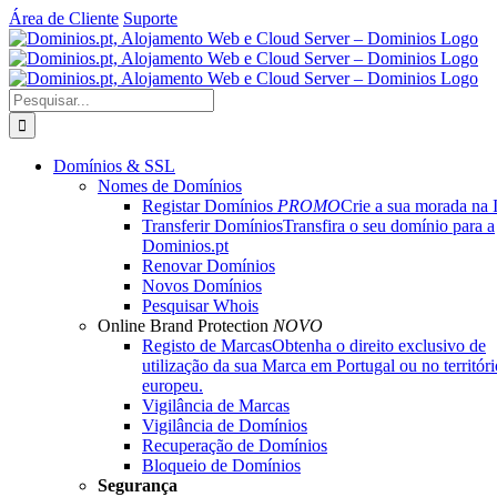
Skip
Área de Cliente
Suporte
to
content
Pesquisar
Domínios & SSL
Nomes de Domínios
Registar Domínios
PROMO
Crie a sua morada na I
Transferir Domínios
Transfira o seu domínio para a
Dominios.pt
Renovar Domínios
Novos Domínios
Pesquisar Whois
Online Brand Protection
NOVO
Registo de Marcas
Obtenha o direito exclusivo de
utilização da sua Marca em Portugal ou no territóri
europeu.
Vigilância de Marcas
Vigilância de Domínios
Recuperação de Domínios
Bloqueio de Domínios
Segurança