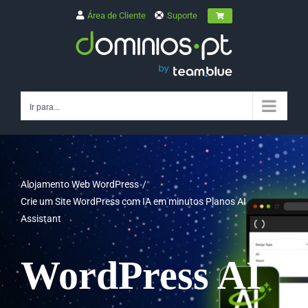
Skip
Área de Cliente
Suporte
to
content
Ir para...
Alojamento Web WordPress
Crie um Site WordPress com IA em minutos Planos AI
Assistant
WordPress AI