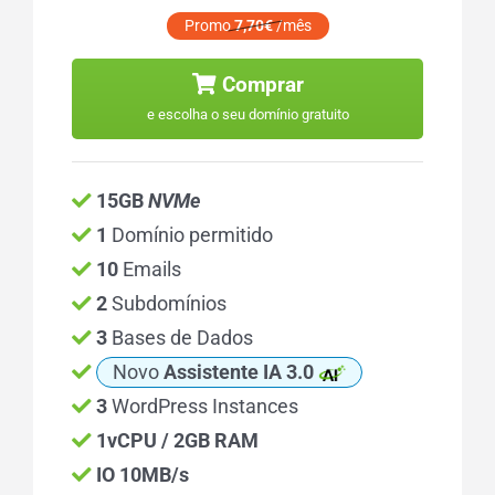
Promo
7,70€
/mês
Comprar
e escolha o seu domínio gratuito
15GB
NVMe
1
Domínio permitido
10
Emails
2
Subdomínios
3
Bases de Dados
Novo
Assistente IA 3.0
3
WordPress Instances
1vCPU / 2GB RAM
IO 10MB/s