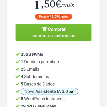
1
,50€
/mês
Promo
12,49€
/mês
Comprar
e escolha o seu domínio gratuito
35GB
NVMe
1
Domínio permitido
25
Emails
4
Subdomínios
5
Bases de Dados
Novo
Assistente IA 3.0
5
WordPress Instances
2vCPU / 4GB RAM