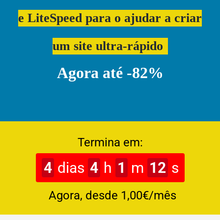
e LiteSpeed
para o ajudar a criar
um site ultra-rápido
Agora até -82%
Termina em:
4
dias
4
h
1
m
11
s
Agora, desde 1,00€/mês