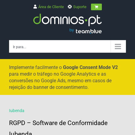
Skip
Área de Cliente
Suporte
to
content
Ir para...
Implemente facilmente o
Google Consent Mode V2
para medir o tráfego no Google Analytics e as
conversões no Google Ads, mesmo em casos de
rejeição do banner de consentimento.
Iubenda
RGPD – Software de Conformidade
Iubenda