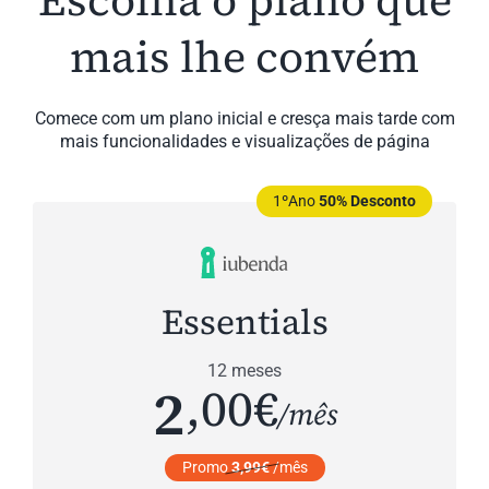
Escolha o plano que
mais lhe convém
Comece com um plano inicial e cresça mais tarde com
mais funcionalidades e visualizações de página
1ºAno
50% Desconto
Essentials
12 meses
2
,00€
/mês
Promo
3,99€
/mês