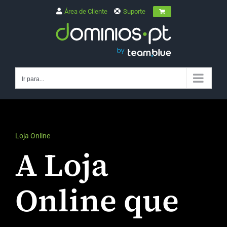
Skip
Área de Cliente
Suporte
to
content
Ir para...
Loja Online
A
Loja
Online
que