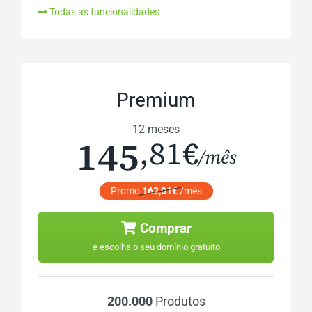
Todas as funcionalidades
Premium
12 meses
145
,81€
/mês
Promo
162,01€
/mês
Comprar
e escolha o seu domínio gratuito
200.000
Produtos