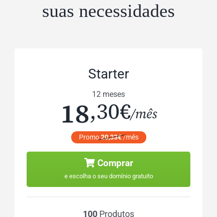
suas necessidades
Starter
12 meses
18
,30€
/mês
Promo
20,33€
/mês
Comprar
e escolha o seu domínio gratuito
100
Produtos