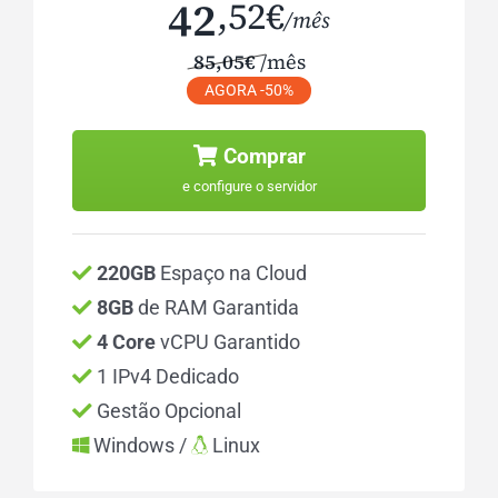
42
,52€
/mês
85,05€
/mês
AGORA -50%
Comprar
e configure o servidor
220GB
Espaço na Cloud
8GB
de RAM Garantida
4 Core
vCPU Garantido
1 IPv4 Dedicado
Gestão Opcional
Windows /
Linux