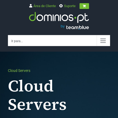
Skip
Área de Cliente
Suporte
to
content
Ir para...
Cloud Servers
Cloud
Servers