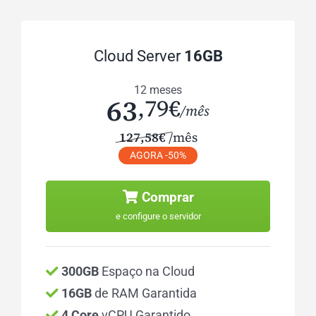
Cloud Server
16GB
12 meses
63
,79€
/mês
127,58€
/mês
AGORA -50%
Comprar
e configure o servidor
300GB
Espaço na Cloud
16GB
de RAM Garantida
4 Core
vCPU Garantido