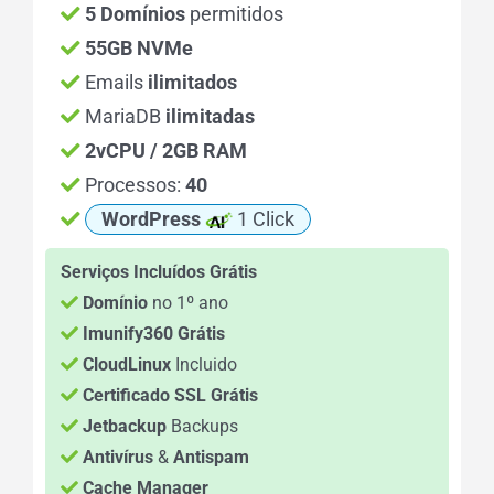
5 Domínios
permitidos
55GB NVMe
Emails
ilimitados
MariaDB
ilimitadas
2vCPU / 2GB RAM
Processos:
40
WordPress
1 Click
Serviços Incluídos Grátis
Domínio
no 1º ano
Imunify360 Grátis
CloudLinux
Incluido
Certificado SSL Grátis
Jetbackup
Backups
Antivírus
&
Antispam
Cache Manager