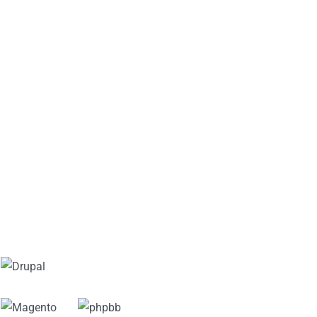
um clique
Instale a sua aplicação favorita num único clique, seja
para construir um site, um blog, uma loja online, uma
galeria de fotos ou outro tipo de aplicação.
Disponibilizamos as aplicações mais populares desde
WordPress, Joomla, PrestaShop, Drupal, ZenPhoto
entre outras.