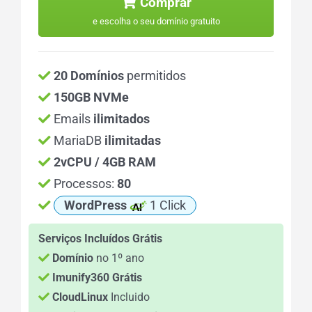
Comprar
e escolha o seu domínio gratuito
20 Domínios
permitidos
150GB NVMe
Emails
ilimitados
MariaDB
ilimitadas
2vCPU / 4GB RAM
Processos:
80
WordPress
1 Click
Serviços Incluídos Grátis
Domínio
no 1º ano
Imunify360 Grátis
CloudLinux
Incluido