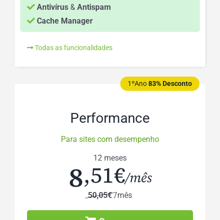
Antivírus
&
Antispam
Cache Manager
Todas as funcionalidades
1ºAno
83% Desconto
Performance
Para sites com desempenho
12 meses
8
,51€
/mês
50,05€
/mês