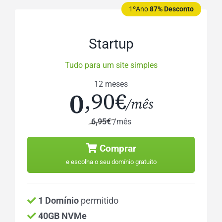
1ºAno
87% Desconto
Startup
Tudo para um site simples
12 meses
0
,90€
/mês
6,95€
/mês
Comprar
e escolha o seu domínio gratuito
1 Domínio
permitido
40GB NVMe