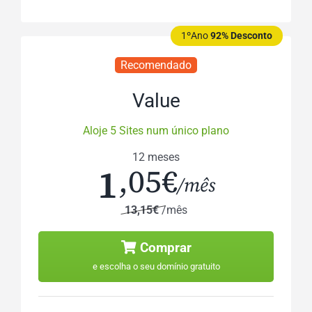
1ºAno
92% Desconto
Recomendado
Value
Aloje 5 Sites num único plano
12 meses
1
,05€
/mês
13,15€
/mês
Comprar
e escolha o seu domínio gratuito