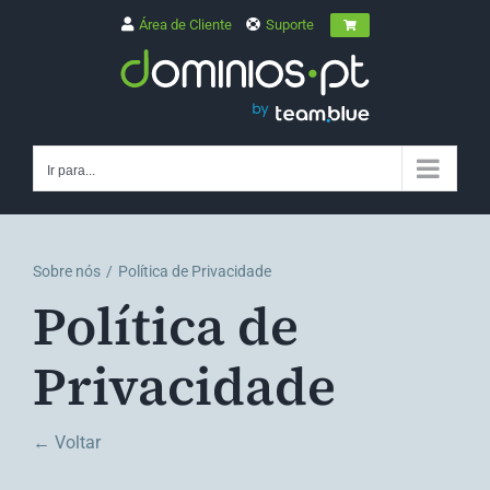
Skip
Área de Cliente
Suporte
to
content
Ir para...
Sobre nós
Política de Privacidade
Política de
Privacidade
← Voltar