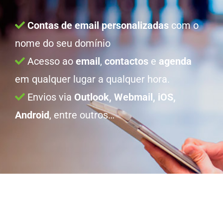
Contas de email personalizadas
com o
nome do seu domínio
Acesso ao
email
,
contactos
e
agenda
em qualquer lugar a qualquer hora.
Envios via
Outlook, Webmail, iOS,
Android
, entre outros…