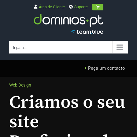
Skip
Área de Cliente
Suporte
to
content
Ir para...
Peça um contacto
Web Design
Criamos o seu
site