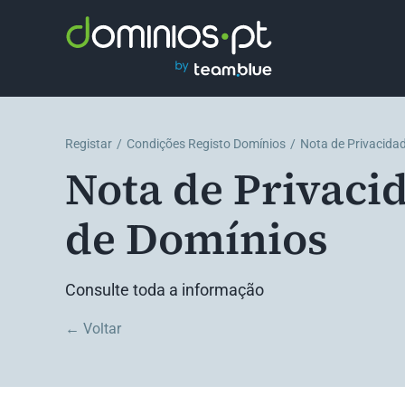
Skip
to
content
Registar
Condições Registo Domínios
Nota de Privacida
Nota de Privaci
de Domínios
Consulte toda a informação
← Voltar