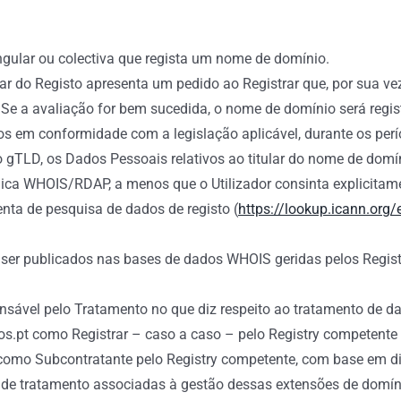
ingular ou colectiva que regista um nome de domínio.
lar do Registo apresenta um pedido ao Registrar que, por sua ve
 Se a avaliação for bem sucedida, o nome de domínio será regis
itos em conformidade com a legislação aplicável, durante os perí
gTLD, os Dados Pessoais relativos ao titular do nome de domí
lica WHOIS/RDAP, a menos que o Utilizador consinta explicitam
nta de pesquisa de dados de registo (
https://lookup.icann.org/
r publicados nas bases de dados WHOIS geridas pelos Registri
sável pelo Tratamento no que diz respeito ao tratamento de da
os.pt como Registrar – caso a caso – pelo Registry competente 
a como Subcontratante pelo Registry competente, com base em d
es de tratamento associadas à gestão dessas extensões de domín