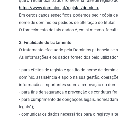
que o Titular dos Dados fornece na fase de registo
https://www.dominios.pt/registar/dominio
.
Em certos casos específicos, podemos pedir cópia d
nome de domínio ou pedidos de alteração do titular.
O fornecimento de tais dados é, em si mesmo, facultat
3. Finalidade do tratamento
O tratamento efectuado pela Dominios.pt baseia-se no
As informações e os dados fornecidos pelo utilizador
• para efeitos de registo e gestão do nome de domínio
domínio, assistência e apoio na sua gestão, operaç
informações importantes sobre a renovação do domíni
• para fins de segurança e prevenção de condutas fr
• para cumprimento de obrigações legais, nomeadame
legais”);
• comunicar os dados necessários para o registry a 