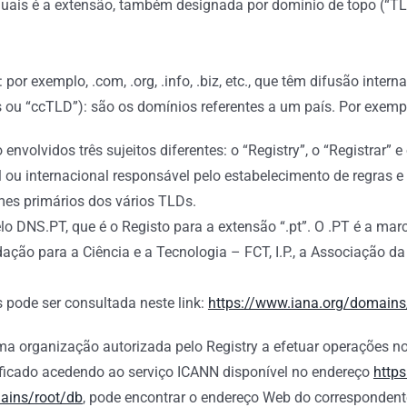
uais é a extensão, também designada por domínio de topo (“TL
or exemplo, .com, .org, .info, .biz, etc., que têm difusão interna
ou “ccTLD”): são os domínios referentes a um país. Por exemplo
olvidos três sujeitos diferentes: o “Registry”, o “Registrar” e 
l ou internacional responsável pelo estabelecimento de regras 
mes primários dos vários TLDs.
elo DNS.PT, que é o Registo para a extensão “.pt”. O .PT é a 
ação para a Ciência e a Tecnologia – FCT, I.P., a Associação d
s pode ser consultada neste link:
https://www.iana.org/domains
 uma organização autorizada pelo Registry a efetuar operações 
ficado acedendo ao serviço ICANN disponível no endereço
https
ains/root/db
, pode encontrar o endereço Web do correspondente 