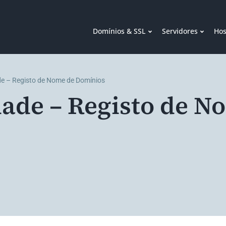
Domínios & SSL
Servidores
Hos
de – Registo de Nome de Domínios
dade – Registo de N