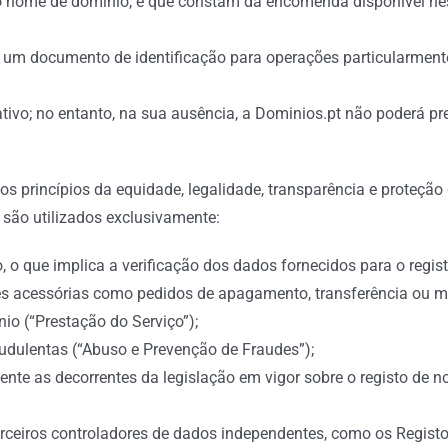
 do nome de domínio, e que constam da encomenda disponível ne
e um documento de identificação para operações particularme
ivo; no entanto, na sua ausência, a Dominios.pt não poderá pres
s princípios da equidade, legalidade, transparência e proteção
 são utilizados exclusivamente:
, o que implica a verificação dos dados fornecidos para o regis
ões acessórias como pedidos de apagamento, transferência ou 
o (“Prestação do Serviço”);
audulentas (“Abuso e Prevenção de Fraudes”);
nte as decorrentes da legislação em vigor sobre o registo de
terceiros controladores de dados independentes, como os Regist