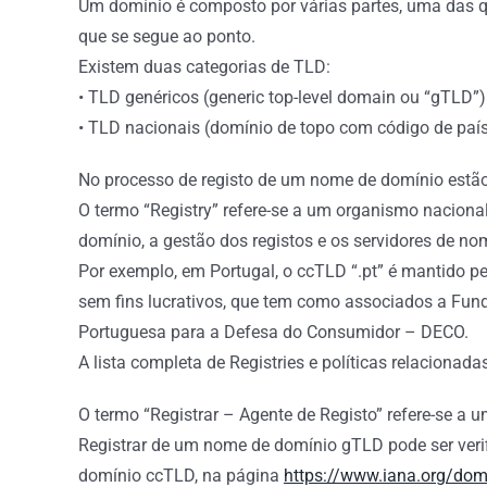
Um domínio é composto por várias partes, uma das q
que se segue ao ponto.
Existem duas categorias de TLD:
• TLD genéricos (generic top-level domain ou “gTLD”): p
• TLD nacionais (domínio de topo com código de país 
No processo de registo de um nome de domínio estão env
O termo “Registry” refere-se a um organismo naciona
domínio, a gestão dos registos e os servidores de no
Por exemplo, em Portugal, o ccTLD “.pt” é mantido p
sem fins lucrativos, que tem como associados a Fund
Portuguesa para a Defesa do Consumidor – DECO.
A lista completa de Registries e políticas relacionada
O termo “Registrar – Agente de Registo” refere-se a
Registrar de um nome de domínio gTLD pode ser veri
domínio ccTLD, na página
https://www.iana.org/dom