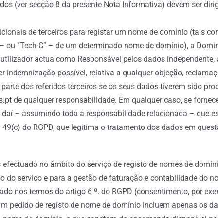
Dados (ver secção 8 da presente Nota Informativa) devem ser dir
cionais de terceiros para registar um nome de domínio (tais co
o – ou “Tech-C” – de um determinado nome de domínio), a Dom
o utilizador actua como Responsável pelos dados independente,
uer indemnização possível, relativa a qualquer objeção, reclam
r parte dos referidos terceiros se os seus dados tiverem sido 
.pt de qualquer responsabilidade. Em qualquer caso, se fornec
r daí – assumindo toda a responsabilidade relacionada – que es
u 49(c) do RGPD, que legitima o tratamento dos dados em quest
 efectuado no âmbito do serviço de registo de nomes de domínio
o do serviço e para a gestão de faturação e contabilidade do no
do nos termos do artigo 6 º. do RGPD (consentimento, por exe
um pedido de registo de nome de domínio incluem apenas os dad