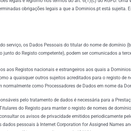
ões legais é legítimo nos termos do art. 6(1)(c) do RGPD. Uma 
rminadas obrigações legais a que a Dominios.pt está sujeita. E
 do serviço, os Dados Pessoais do titular do nome de domínio 
ico junto do Registo competente), podem ser comunicados a te
s aos Registos nacionais e estrangeiros aos quais a Dominios
 como a quaisquer outros sujeitos acreditados para o registo d
uam normalmente como Processadores de Dados em nome da Dom
onsáveis pelo tratamento de dados é necessária para a Prestaçã
itulares do Registo para manter o registo de nomes de domínio
a consultar os avisos de privacidade emitidos periodicamente pel
 dados pessoais à Internet Corporation for Assigned Names an