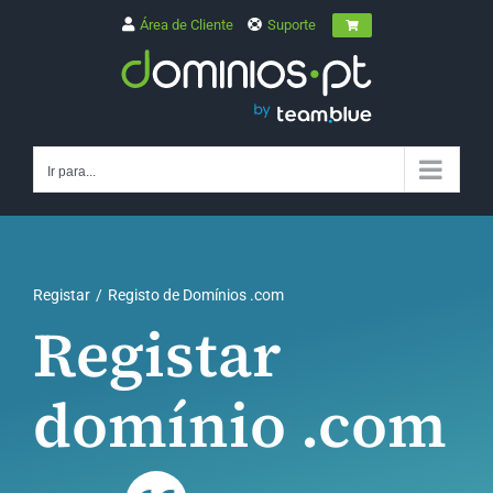
Skip
Área de Cliente
Suporte
to
content
Ir para...
Registar
Registo de Domínios .com
Registar
domínio .com