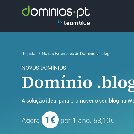
Skip
to
content
Registar
Novas Extensões de Domínio
.blog
NOVOS DOMÍNIOS
Domínio .blo
A solução ideal para promover o seu blog na W
1€
Agora
por 1 ano.
63,10€