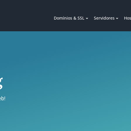
Domínios & SSL
Servidores
Hos
g
eb!