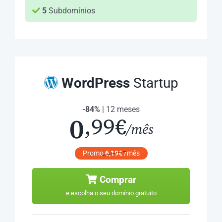
5
Subdomínios
WordPress
Startup
-84%
| 12 meses
0
,99€
/mês
Promo
6,19€
/mês
Comprar
e escolha o seu domínio gratuito