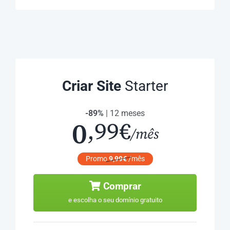
Criar Site
Starter
-89%
| 12 meses
0
,99€
/mês
Promo
9,99€
/mês
Comprar
e escolha o seu domínio gratuito