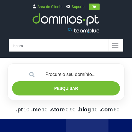
Skip
Área de Cliente
Suporte
to
content
Ir para...
PESQUISAR
.pt
.me
.store
.blog
.com
1€
1€
0,9€
1€
6€