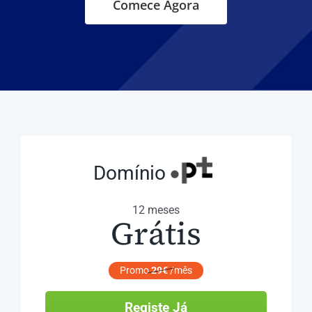
Comece Agora
Domínio
12 meses
Grátis
Promo
29€
/mês
Registe Já