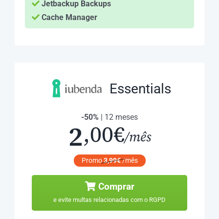
Jetbackup Backups
Cache Manager
Essentials
-50%
| 12 meses
2
,00€
/mês
Promo
3,99€
/mês
Comprar
e evite multas relacionadas com o RGPD