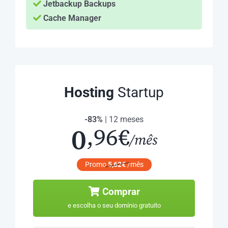
Jetbackup Backups
Cache Manager
Hosting
Startup
-83%
| 12 meses
0
,96€
/mês
Promo
5,62€
/mês
Comprar
e escolha o seu domínio gratuito