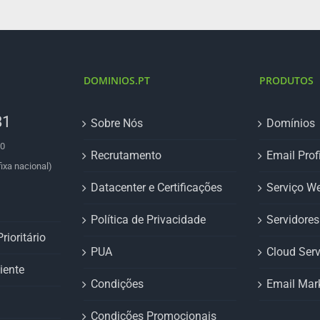
DOMINIOS.PT
PRODUTOS
81
Sobre Nós
Domínios
00
Recrutamento
Email Prof
ixa nacional)
Datacenter e Certificações
Serviço W
Política de Privacidade
Servidore
rioritário
PUA
Cloud Serv
iente
Condições
Email Mar
Condições Promocionais