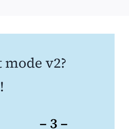
t mode v2?
!
– 3 –