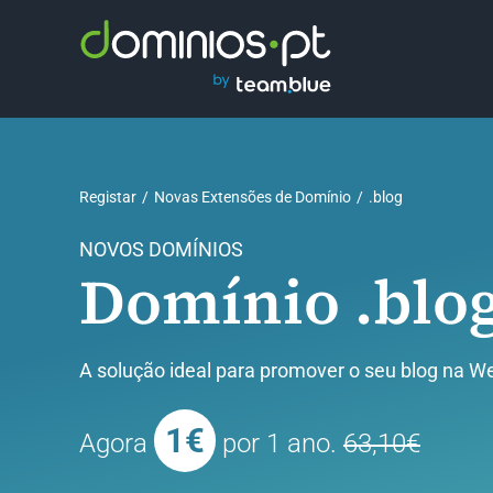
Skip
to
content
Registar
Novas Extensões de Domínio
.blog
NOVOS DOMÍNIOS
Domínio .blo
A solução ideal para promover o seu blog na W
1€
Agora
por 1 ano.
63,10€