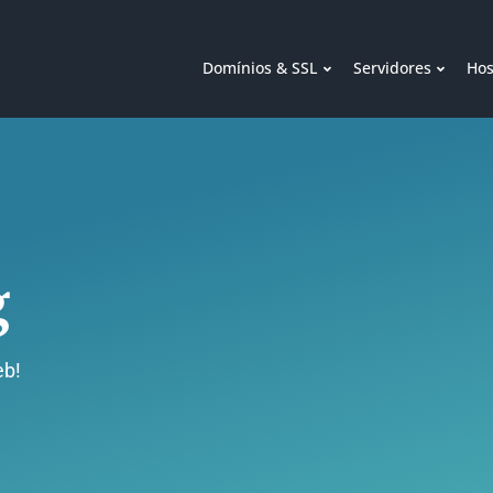
Domínios & SSL
Servidores
Hos
g
eb!