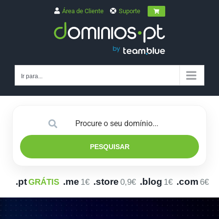
Skip
Área de Cliente
Suporte
to
content
Ir para...
PESQUISAR
.pt
.me
.store
.blog
.com
GRÁTIS
1€
0,9€
1€
6€