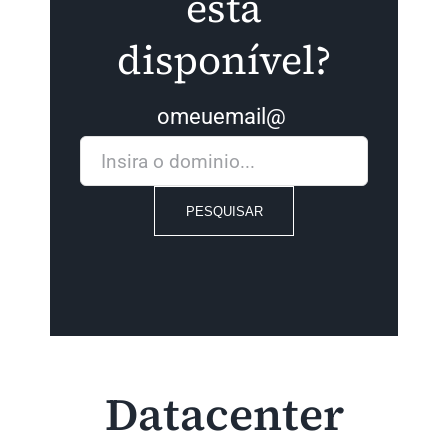
está
disponível?
omeuemail@
PESQUISAR
Datacenter