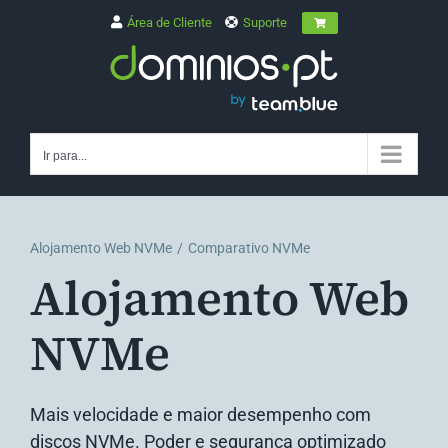
Skip
Área de Cliente
Suporte
to
content
Ir para...
Alojamento Web NVMe
Comparativo NVMe
Alojamento Web
NVMe
Mais velocidade e maior desempenho com
discos NVMe. Poder e segurança optimizado