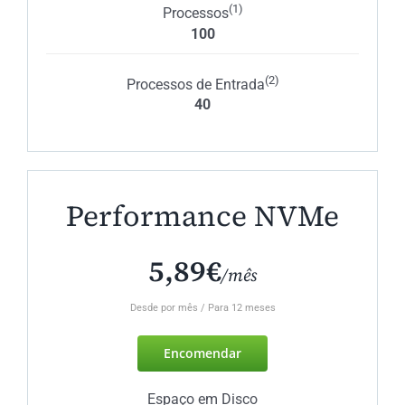
(1)
Processos
100
(2)
Processos de Entrada
40
Performance NVMe
5,89€
/mês
Desde por mês / Para 12 meses
Encomendar
Espaço em Disco