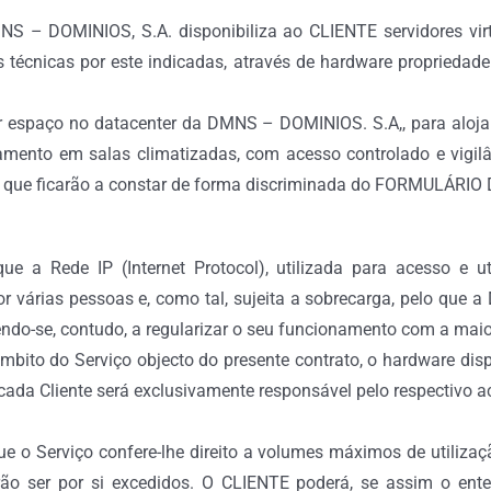
NS – DOMINIOS, S.A. disponibiliza ao CLIENTE servidores vi
s técnicas por este indicadas, através de hardware propried
r espaço no datacenter da DMNS – DOMINIOS. S.A,, para aloja
nto em salas climatizadas, com acesso controlado e vigilânci
cas que ficarão a constar de forma discriminada do FORMULÁR
ue a Rede IP (Internet Protocol), utilizada para acesso e ut
por várias pessoas e, como tal, sujeita a sobrecarga, pelo qu
ndo-se, contudo, a regularizar o seu funcionamento com a maio
bito do Serviço objecto do presente contrato, o hardware di
 cada Cliente será exclusivamente responsável pelo respectivo ac
e o Serviço confere-lhe direito a volumes máximos de utiliza
ão ser por si excedidos. O CLIENTE poderá, se assim o ent