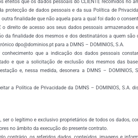
s efeitos que os dados pessoais do CLIENTE recolhidos no âm
 da protecção de dados pessoais e da sua Política de Privaci
 outra finalidade que não aquela para a qual foi dado o consent
 o direito de acesso aos seus dados pessoais armazenados 
ção da finalidade dos mesmos e dos destinatários a quem são
ectrónico dpo@dominios.pt para a DMNS – DOMINIOS, S.A.
, ter conhecimento que a indicação dos dados pessoais c
tratado e que a solicitação de exclusão dos mesmos das ba
 prestação e, nessa medida, desonera a DMNS – DOMINIOS, S
aceitar a Política de Privacidade da DMNS – DOMINIOS, S.A. d
, ser o legítimo e exclusivo proprietários de todos os dados,
ores no âmbito da execução do presente contrato.
lo contrário, os referidos dados, conteúdos, imagens e infor