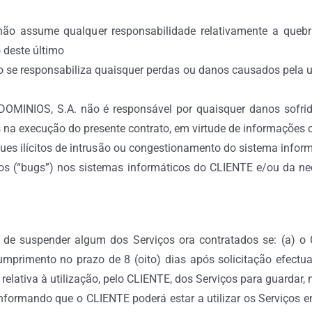
o assume qualquer responsabilidade relativamente a quebr
 deste último
se responsabiliza quaisquer perdas ou danos causados pela uti
OMINIOS, S.A. não é responsável por quaisquer danos sofrid
s na execução do presente contrato, em virtude de informações 
ques ilícitos de intrusão ou congestionamento do sistema info
os (“bugs”) nos sistemas informáticos do CLIENTE e/ou da ne
 de suspender algum dos Serviços ora contratados se: (a) o 
incumprimento no prazo de 8 (oito) dias após solicitação efe
elativa à utilização, pelo CLIENTE, dos Serviços para guardar, m
ormando que o CLIENTE poderá estar a utilizar os Serviços em