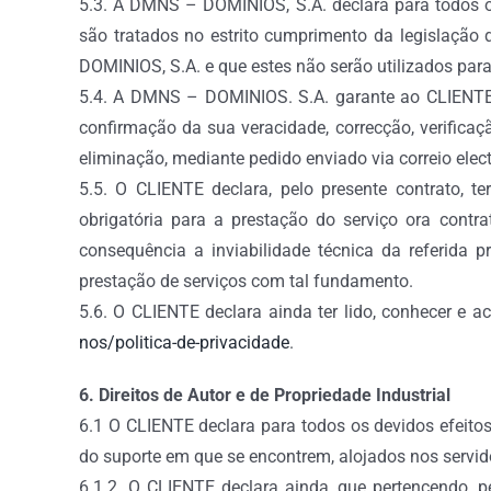
5.3. A DMNS – DOMINIOS, S.A. declara para todos o
são tratados no estrito cumprimento da legislação
DOMINIOS, S.A. e que estes não serão utilizados para
5.4. A DMNS – DOMINIOS. S.A. garante ao CLIENTE
confirmação da sua veracidade, correcção, verifica
eliminação, mediante pedido enviado via correio el
5.5. O CLIENTE declara, pelo presente contrato
obrigatória para a prestação do serviço ora con
consequência a inviabilidade técnica da referida
prestação de serviços com tal fundamento.
5.6. O CLIENTE declara ainda ter lido, conhecer e 
nos/politica-de-privacidade
.
6. Direitos de Autor e de Propriedade Industrial
6.1 O CLIENTE declara para todos os devidos efeitos
do suporte em que se encontrem, alojados nos servid
6.1.2. O CLIENTE declara ainda, que pertencendo, pe