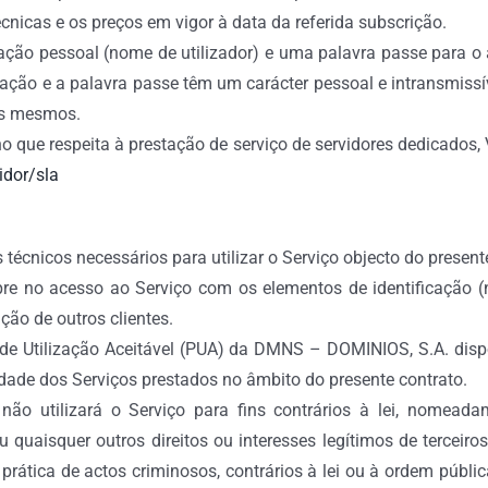
nicas e os preços em vigor à data da referida subscrição.
icação pessoal (nome de utilizador) e uma palavra passe para
ação e a palavra passe têm um carácter pessoal e intransmissí
dos mesmos.
que respeita à prestação de serviço de servidores dedicados,
idor/sla
écnicos necessários para utilizar o Serviço objecto do present
re no acesso ao Serviço com os elementos de identificação (n
ção de outros clientes.
a de Utilização Aceitável (PUA) da DMNS – DOMINIOS, S.A. dis
dade dos Serviços prestados no âmbito do presente contrato.
ão utilizará o Serviço para fins contrários à lei, nomead
u quaisquer outros direitos ou interesses legítimos de terceir
prática de actos criminosos, contrários à lei ou à ordem púb