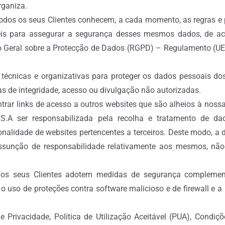
rganiza.
dos os seus Clientes conhecem, a cada momento, as regras e p
veis para assegurar a segurança desses mesmos dados, de a
 Geral sobre a Protecção de Dados (RGPD) – Regulamento (UE) 
écnicas e organizativas para proteger os dados pessoais dos 
has de integridade, acesso ou divulgação não autorizadas.
r links de acesso a outros websites que são alheios à nossa e
 ser responsabilizada pela recolha e tratamento de dad
ionalidade de websites pertencentes a terceiros. Deste modo, a d
unção de responsabilidade relativamente aos mesmos, não l
 seus Clientes adotem medidas de segurança complement
o uso de proteções contra software malicioso e de firewall e 
 de Privacidade, Política de Utilização Aceitável (PUA), Cond