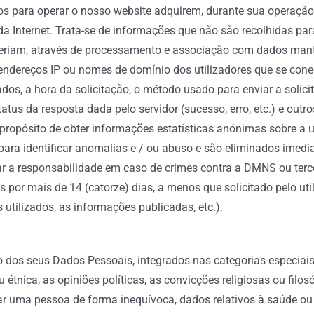
dos para operar o nosso website adquirem, durante sua operaçã
da Internet. Trata-se de informações que não são recolhidas pa
deriam, através de processamento e associação com dados mantido
i endereços IP ou nomes de domínio dos utilizadores que se co
tados, a hora da solicitação, o método usado para enviar a solici
atus da resposta dada pelo servidor (sucesso, erro, etc.) e ou
propósito de obter informações estatísticas anónimas sobre a u
 para identificar anomalias e / ou abuso e são eliminados imed
r a responsabilidade em caso de crimes contra a DMNS ou terce
or mais de 14 (catorze) dias, a menos que solicitado pelo util
tilizados, as informações publicadas, etc.).
nto dos seus Dados Pessoais, integrados nas categorias especiai
tnica, as opiniões políticas, as convicções religiosas ou filosó
ar uma pessoa de forma inequívoca, dados relativos à saúde ou 