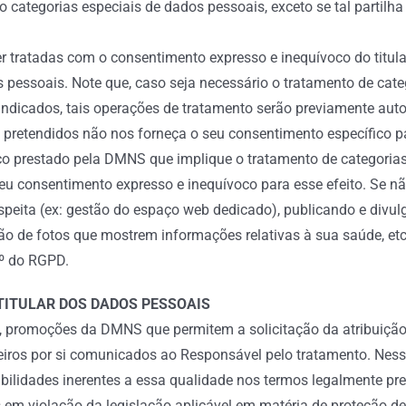
categorias especiais de dados pessoais, exceto se tal partilha
r tratadas com o consentimento expresso e inequívoco do titu
s pessoais. Note que, caso seja necessário o tratamento de cat
ndicados, tais operações de tratamento serão previamente auto
pretendidos não nos forneça o seu consentimento específico pa
iço prestado pela DMNS que implique o tratamento de categorias
seu consentimento expresso e inequívoco para esse efeito. Se 
espeita (ex: gestão do espaço web dedicado), publicando e divu
ção de fotos que mostrem informações relativas à sua saúde, 
9º do RGPD.
TITULAR DOS DADOS PESSOAIS
, promoções da DMNS que permitem a solicitação da atribuição 
ceiros por si comunicados ao Responsável pelo tratamento. Nes
bilidades inerentes a essa qualidade nos termos legalmente pr
s em violação da legislação aplicável em matéria de proteção d