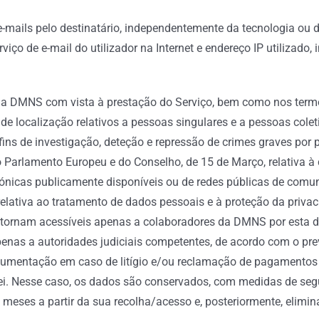
e-mails pelo destinatário, independentemente da tecnologia ou d
ço de e-mail do utilizador na Internet e endereço IP utilizado,
la DMNS com vista à prestação do Serviço, bem como nos termos
de localização relativos a pessoas singulares e a pessoas col
ra fins de investigação, deteção e repressão de crimes graves po
do Parlamento Europeu e do Conselho, de 15 de Março, relativa 
ónicas publicamente disponíveis ou de redes públicas de comuni
elativa ao tratamento de dados pessoais e à proteção da privac
tornam acessíveis apenas a colaboradores da DMNS por esta de
nas a autoridades judiciais competentes, de acordo com o prev
umentação em caso de litígio e/ou reclamação de pagamentos de
 lei. Nesse caso, os dados são conservados, com medidas de se
 meses a partir da sua recolha/acesso e, posteriormente, elimin