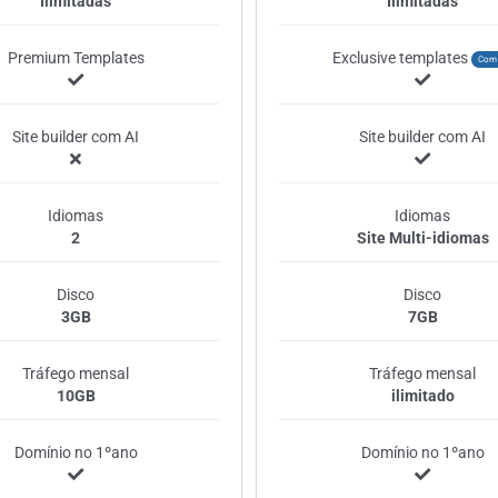
Ilimitadas
Ilimitadas
Premium Templates
Exclusive templates
Com 
Site builder com AI
Site builder com AI
Idiomas
Idiomas
2
Site Multi-idiomas
Disco
Disco
3GB
7GB
Tráfego mensal
Tráfego mensal
10GB
ilimitado
Domínio no 1ºano
Domínio no 1ºano