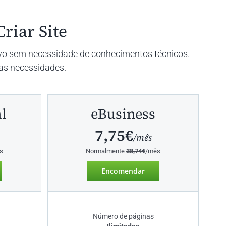
riar Site
tivo sem necessidade de conhecimentos técnicos.
uas necessidades.
l
eBusiness
7,75€
/mês
s
Normalmente
38,74€
/mês
Encomendar
Número de páginas