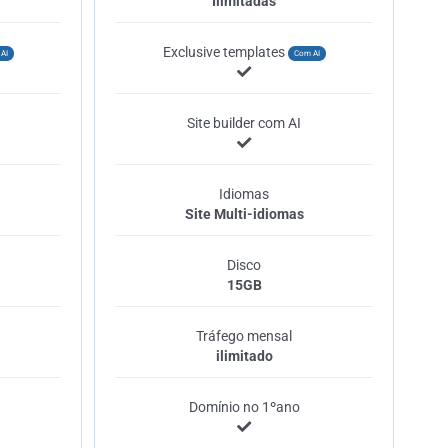
Ilimitadas
Exclusive templates
AI
Com AI
Site builder com AI
Idiomas
Site Multi-idiomas
Disco
15GB
Tráfego mensal
ilimitado
Domínio no 1ºano