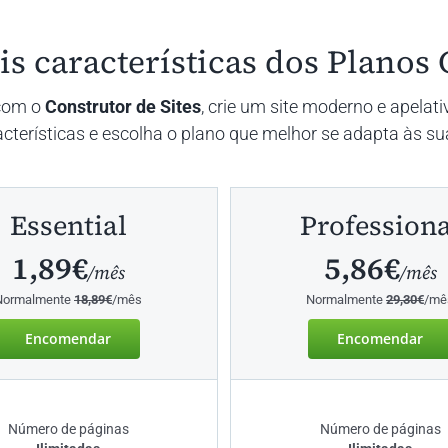
is características dos Planos C
 com o
Construtor de Sites
, crie um site moderno e apela
terísticas e escolha o plano que melhor se adapta às s
Essential
Professiona
1,89€
5,86€
/mês
/mês
Normalmente
18,89€
/mês
Normalmente
29,30€
/mê
Encomendar
Encomendar
Número de páginas
Número de páginas